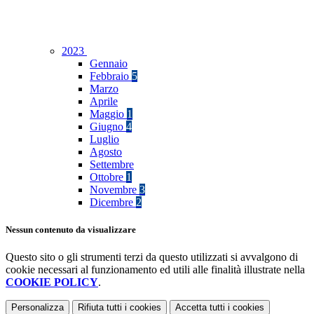
2023
Gennaio
Febbraio
5
Marzo
Aprile
Maggio
1
Giugno
4
Luglio
Agosto
Settembre
Ottobre
1
Novembre
3
Dicembre
2
Nessun contenuto da visualizzare
Questo sito o gli strumenti terzi da questo utilizzati si avvalgono di
cookie necessari al funzionamento ed utili alle finalità illustrate nella
COOKIE POLICY
.
Personalizza
Rifiuta tutti
i cookies
Accetta tutti
i cookies