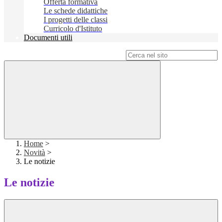
Offerta formativa
Le schede didattiche
I progetti delle classi
Curricolo d'Istituto
Documenti utili
Campo di ricerca per le pagine del sito
Home
>
Novità
>
Le notizie
Le notizie