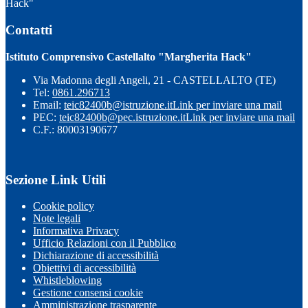
Hack"
Contatti
Istituto Comprensivo Castellalto "Margherita Hack"
Via Madonna degli Angeli, 21 - CASTELLALTO (TE)
Tel:
0861.296713
Email:
teic82400b@istruzione.it
Link per inviare una mail
PEC:
teic82400b@pec.istruzione.it
Link per inviare una mail
C.F.: 80003190677
Sezione Link Utili
Cookie policy
Note legali
Informativa Privacy
Ufficio Relazioni con il Pubblico
Dichiarazione di accessibilità
Obiettivi di accessibilità
Whistleblowing
Gestione consensi cookie
Amministrazione trasparente