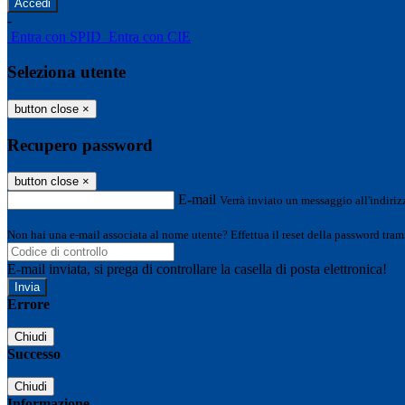
-
Entra con SPID
Entra con CIE
Seleziona utente
button close
×
Recupero password
button close
×
E-mail
Verrà inviato un messaggio all'indirizz
Non hai una e-mail associata al nome utente? Effettua il reset della password tram
E-mail inviata, si prega di controllare la casella di posta elettronica!
Errore
Chiudi
Successo
Chiudi
Informazione