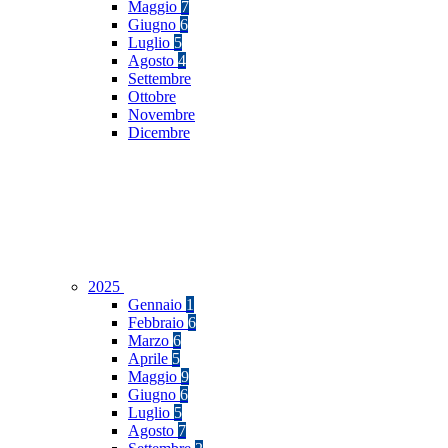
Maggio
7
Giugno
6
Luglio
5
Agosto
4
Settembre
Ottobre
Novembre
Dicembre
2025
Gennaio
1
Febbraio
6
Marzo
6
Aprile
5
Maggio
9
Giugno
6
Luglio
5
Agosto
7