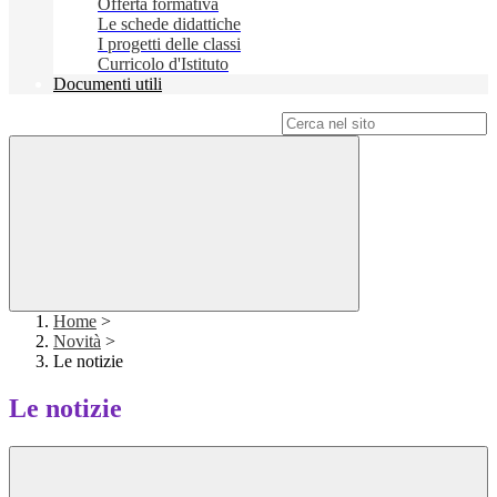
Offerta formativa
Le schede didattiche
I progetti delle classi
Curricolo d'Istituto
Documenti utili
Campo di ricerca per le pagine del sito
Home
>
Novità
>
Le notizie
Le notizie