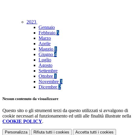
2023
Gennaio
Febbraio
5
Marzo
Aprile
Maggio
1
Giugno
4
Luglio
Agosto
Settembre
Ottobre
1
Novembre
3
Dicembre
2
Nessun contenuto da visualizzare
Questo sito o gli strumenti terzi da questo utilizzati si avvalgono di
cookie necessari al funzionamento ed utili alle finalità illustrate nella
COOKIE POLICY
.
Personalizza
Rifiuta tutti
i cookies
Accetta tutti
i cookies