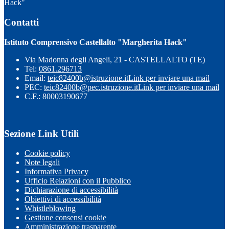
Hack"
Contatti
Istituto Comprensivo Castellalto "Margherita Hack"
Via Madonna degli Angeli, 21 - CASTELLALTO (TE)
Tel:
0861.296713
Email:
teic82400b@istruzione.it
Link per inviare una mail
PEC:
teic82400b@pec.istruzione.it
Link per inviare una mail
C.F.: 80003190677
Sezione Link Utili
Cookie policy
Note legali
Informativa Privacy
Ufficio Relazioni con il Pubblico
Dichiarazione di accessibilità
Obiettivi di accessibilità
Whistleblowing
Gestione consensi cookie
Amministrazione trasparente