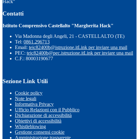
Hack"
Contatti
Istituto Comprensivo Castellalto "Margherita Hack"
Via Madonna degli Angeli, 21 - CASTELLALTO (TE)
Tel:
0861.296713
Email:
teic82400b@istruzione.it
Link per inviare una mail
PEC:
teic82400b@pec.istruzione.it
Link per inviare una mail
C.F.: 80003190677
Sezione Link Utili
Cookie policy
Note legali
Informativa Privacy
Ufficio Relazioni con il Pubblico
Dichiarazione di accessibilità
Obiettivi di accessibilità
Whistleblowing
Gestione consensi cookie
Amministrazione trasparente