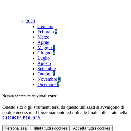
2023
Gennaio
Febbraio
5
Marzo
Aprile
Maggio
1
Giugno
4
Luglio
Agosto
Settembre
Ottobre
1
Novembre
3
Dicembre
2
Nessun contenuto da visualizzare
Questo sito o gli strumenti terzi da questo utilizzati si avvalgono di
cookie necessari al funzionamento ed utili alle finalità illustrate nella
COOKIE POLICY
.
Personalizza
Rifiuta tutti
i cookies
Accetta tutti
i cookies