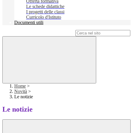
Offerta formativa
Le schede didattiche
I progetti delle classi
Curricolo d'Istituto
Documenti utili
Campo di ricerca per le pagine del sito
Home
>
Novità
>
Le notizie
Le notizie