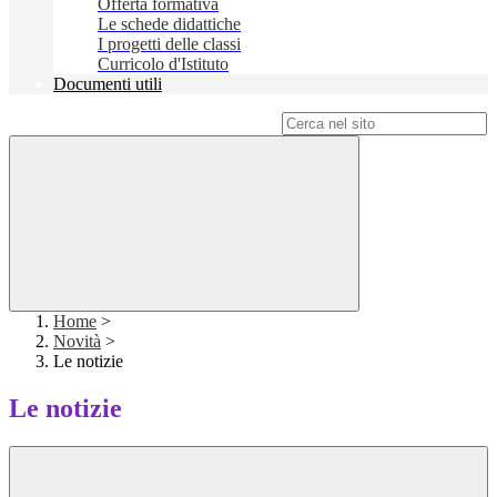
Offerta formativa
Le schede didattiche
I progetti delle classi
Curricolo d'Istituto
Documenti utili
Campo di ricerca per le pagine del sito
Home
>
Novità
>
Le notizie
Le notizie