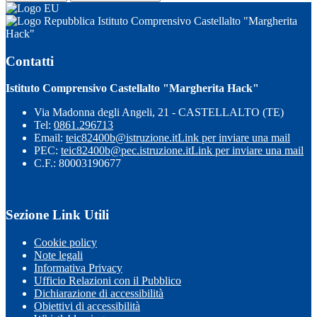
Istituto Comprensivo Castellalto "Margherita
Hack"
Contatti
Istituto Comprensivo Castellalto "Margherita Hack"
Via Madonna degli Angeli, 21 - CASTELLALTO (TE)
Tel:
0861.296713
Email:
teic82400b@istruzione.it
Link per inviare una mail
PEC:
teic82400b@pec.istruzione.it
Link per inviare una mail
C.F.: 80003190677
Sezione Link Utili
Cookie policy
Note legali
Informativa Privacy
Ufficio Relazioni con il Pubblico
Dichiarazione di accessibilità
Obiettivi di accessibilità