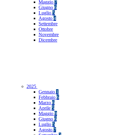
Maggio
7
Giugno
6
Luglio
5
Agosto
4
Settembre
Ottobre
Novembre
Dicembre
2025
Gennaio
1
Febbraio
6
Marzo
6
Aprile
5
Maggio
9
Giugno
6
Luglio
5
Agosto
7