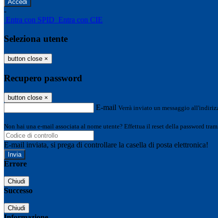
-
Entra con SPID
Entra con CIE
Seleziona utente
button close
×
Recupero password
button close
×
E-mail
Verrà inviato un messaggio all'indirizz
Non hai una e-mail associata al nome utente? Effettua il reset della password tram
E-mail inviata, si prega di controllare la casella di posta elettronica!
Errore
Chiudi
Successo
Chiudi
Informazione