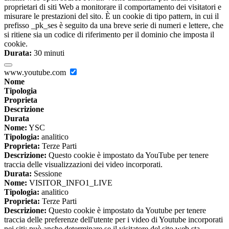
proprietari di siti Web a monitorare il comportamento dei visitatori e
misurare le prestazioni del sito. È un cookie di tipo pattern, in cui il
prefisso _pk_ses è seguito da una breve serie di numeri e lettere, che
si ritiene sia un codice di riferimento per il dominio che imposta il
cookie.
Durata:
30 minuti
www.youtube.com
Nome
Tipologia
Proprieta
Descrizione
Durata
Nome:
YSC
Tipologia:
analitico
Proprieta:
Terze Parti
Descrizione:
Questo cookie è impostato da YouTube per tenere
traccia delle visualizzazioni dei video incorporati.
Durata:
Sessione
Nome:
VISITOR_INFO1_LIVE
Tipologia:
analitico
Proprieta:
Terze Parti
Descrizione:
Questo cookie è impostato da Youtube per tenere
traccia delle preferenze dell'utente per i video di Youtube incorporati
nei siti; può anche determinare se il visitatore del sito web sta