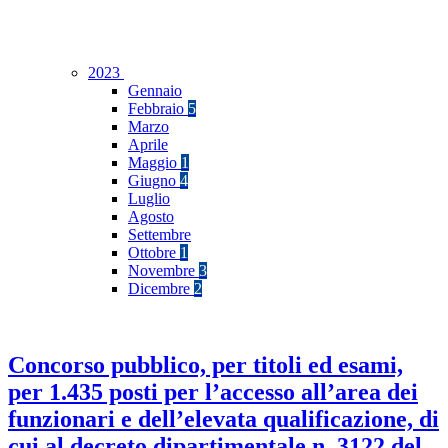
2023
Gennaio
Febbraio
5
Marzo
Aprile
Maggio
1
Giugno
4
Luglio
Agosto
Settembre
Ottobre
1
Novembre
3
Dicembre
2
Concorso pubblico, per titoli ed esami,
per 1.435 posti per l’accesso all’area dei
funzionari e dell’elevata qualificazione, di
cui al decreto dipartimentale n. 3122 del