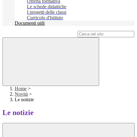
Offerta formativa
Le schede didattiche
I progetti delle classi
Curricolo d'Istituto
Documenti utili
Campo di ricerca per le pagine del sito
Home
>
Novità
>
Le notizie
Le notizie