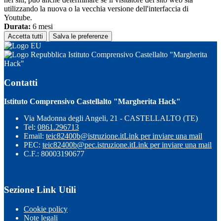
utilizzando la nuova o la vecchia versione dell'interfaccia di
Youtube.
Durata:
6 mesi
Accetta tutti
Salva le preferenze
Istituto Comprensivo Castellalto "Margherita
Hack"
Contatti
Istituto Comprensivo Castellalto "Margherita Hack"
Via Madonna degli Angeli, 21 - CASTELLALTO (TE)
Tel:
0861.296713
Email:
teic82400b@istruzione.it
Link per inviare una mail
PEC:
teic82400b@pec.istruzione.it
Link per inviare una mail
C.F.: 80003190677
Sezione Link Utili
Cookie policy
Note legali