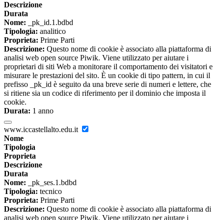
Descrizione
Durata
Nome:
_pk_id.1.bdbd
Tipologia:
analitico
Proprieta:
Prime Parti
Descrizione:
Questo nome di cookie è associato alla piattaforma di
analisi web open source Piwik. Viene utilizzato per aiutare i
proprietari di siti Web a monitorare il comportamento dei visitatori e
misurare le prestazioni del sito. È un cookie di tipo pattern, in cui il
prefisso _pk_id è seguito da una breve serie di numeri e lettere, che
si ritiene sia un codice di riferimento per il dominio che imposta il
cookie.
Durata:
1 anno
www.iccastellalto.edu.it
Nome
Tipologia
Proprieta
Descrizione
Durata
Nome:
_pk_ses.1.bdbd
Tipologia:
tecnico
Proprieta:
Prime Parti
Descrizione:
Questo nome di cookie è associato alla piattaforma di
analisi web open source Piwik. Viene utilizzato per aiutare i