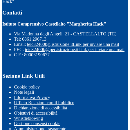
Hack"
Contatti
Istituto Comprensivo Castellalto "Margherita Hack"
Via Madonna degli Angeli, 21 - CASTELLALTO (TE)
Tel:
0861.296713
Email:
teic82400b@istruzione.it
Link per inviare una mail
PEC:
teic82400b@pec.istruzione.it
Link per inviare una mail
C.F.: 80003190677
Sezione Link Utili
Cookie policy
Note legali
Informativa Privacy
Ufficio Relazioni con il Pubblico
Dichiarazione di accessibilità
Obiettivi di accessibilità
Whistleblowing
Gestione consensi cookie
Amministrazione trasparente