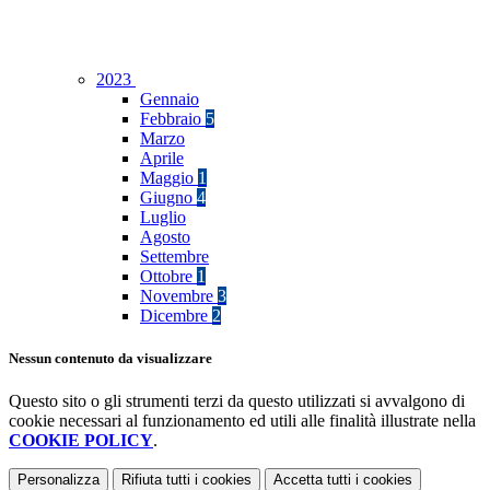
2023
Gennaio
Febbraio
5
Marzo
Aprile
Maggio
1
Giugno
4
Luglio
Agosto
Settembre
Ottobre
1
Novembre
3
Dicembre
2
Nessun contenuto da visualizzare
Questo sito o gli strumenti terzi da questo utilizzati si avvalgono di
cookie necessari al funzionamento ed utili alle finalità illustrate nella
COOKIE POLICY
.
Personalizza
Rifiuta tutti
i cookies
Accetta tutti
i cookies