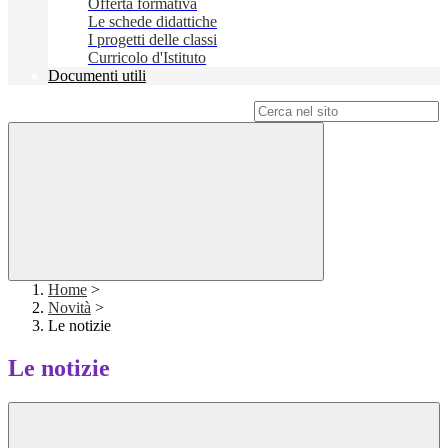
Offerta formativa
Le schede didattiche
I progetti delle classi
Curricolo d'Istituto
Documenti utili
Campo di ricerca per le pagine del sito
Home
>
Novità
>
Le notizie
Le notizie