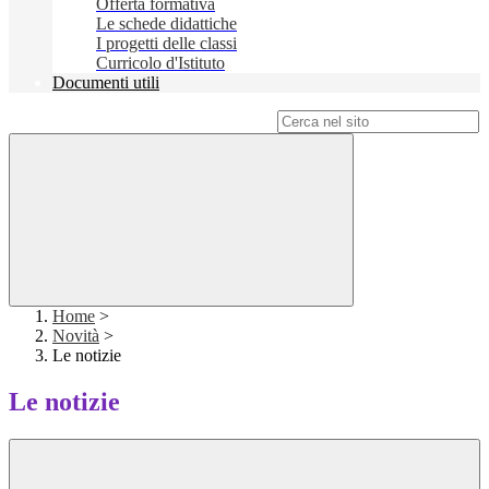
Offerta formativa
Le schede didattiche
I progetti delle classi
Curricolo d'Istituto
Documenti utili
Campo di ricerca per le pagine del sito
Home
>
Novità
>
Le notizie
Le notizie