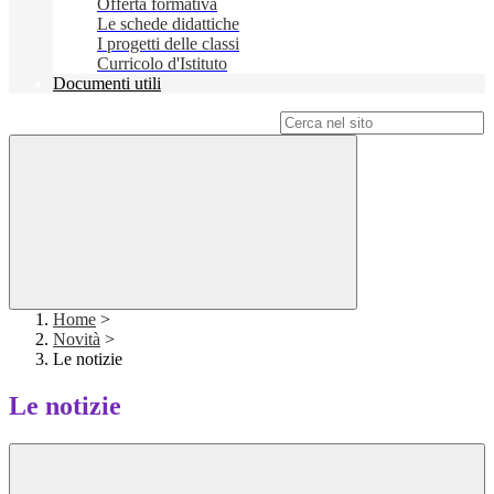
Offerta formativa
Le schede didattiche
I progetti delle classi
Curricolo d'Istituto
Documenti utili
Campo di ricerca per le pagine del sito
Home
>
Novità
>
Le notizie
Le notizie