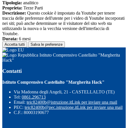
Tipologia:
analitico
Proprieta:
Terze Parti
Descrizione:
Questo cookie è impostato da Youtube per tenere
traccia delle preferenze dell'utente per i video di Youtube incorporati
nei siti; può anche determinare se il visitatore del sito web sta
utilizzando la nuova o la vecchia versione dell'interfaccia di
Youtube.
Durata:
6 mesi
Accetta tutti
Salva le preferenze
Istituto Comprensivo Castellalto "Margherita
Hack"
Contatti
Istituto Comprensivo Castellalto "Margherita Hack"
Via Madonna degli Angeli, 21 - CASTELLALTO (TE)
Tel:
0861.296713
Email:
teic82400b@istruzione.it
Link per inviare una mail
PEC:
teic82400b@pec.istruzione.it
Link per inviare una mail
C.F.: 80003190677