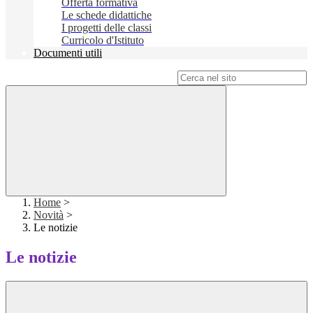
Offerta formativa
Le schede didattiche
I progetti delle classi
Curricolo d'Istituto
Documenti utili
Campo di ricerca per le pagine del sito
Home
>
Novità
>
Le notizie
Le notizie