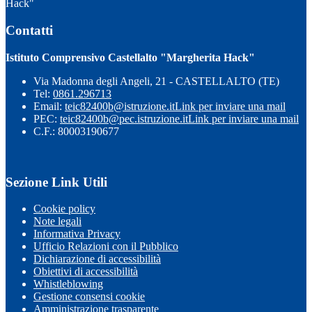
Hack"
Contatti
Istituto Comprensivo Castellalto "Margherita Hack"
Via Madonna degli Angeli, 21 - CASTELLALTO (TE)
Tel:
0861.296713
Email:
teic82400b@istruzione.it
Link per inviare una mail
PEC:
teic82400b@pec.istruzione.it
Link per inviare una mail
C.F.: 80003190677
Sezione Link Utili
Cookie policy
Note legali
Informativa Privacy
Ufficio Relazioni con il Pubblico
Dichiarazione di accessibilità
Obiettivi di accessibilità
Whistleblowing
Gestione consensi cookie
Amministrazione trasparente