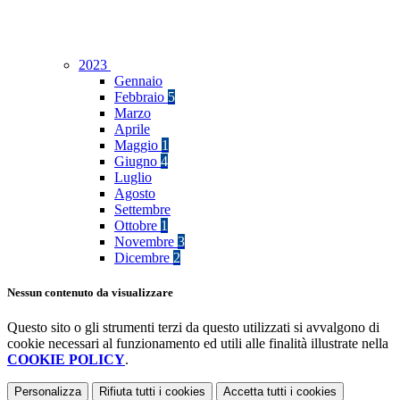
2023
Gennaio
Febbraio
5
Marzo
Aprile
Maggio
1
Giugno
4
Luglio
Agosto
Settembre
Ottobre
1
Novembre
3
Dicembre
2
Nessun contenuto da visualizzare
Questo sito o gli strumenti terzi da questo utilizzati si avvalgono di
cookie necessari al funzionamento ed utili alle finalità illustrate nella
COOKIE POLICY
.
Personalizza
Rifiuta tutti
i cookies
Accetta tutti
i cookies